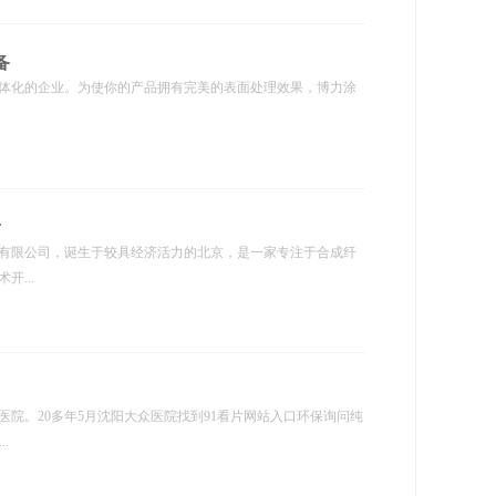
备
一体化的企业。为使你的产品拥有完美的表面处理效果，博力涂
看
有限公司，诞生于较具经济活力的北京，是一家专注于合成纤
...
院。20多年5月沈阳大众医院找到91看片网站入口环保询问纯
.