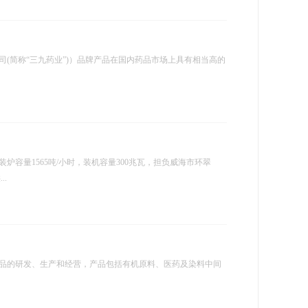
(简称“三九药业”)）品牌产品在国内药品市场上具有相当高的
炉容量1565吨/小时，装机容量300兆瓦，担负威海市环翠
..
品的研发、生产和经营，产品包括有机原料、医药及染料中间