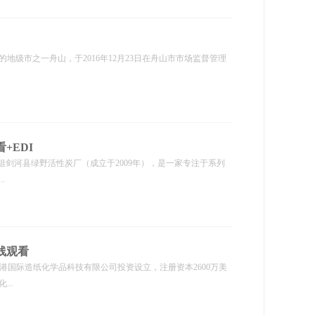
级市之一舟山，于2016年12月23日在舟山市市场监督管理
.
+EDI
重组剑河县绿野活性炭厂（成立于2009年），是一家专注于系列
.
线观看
港国际造纸化学品科技有限公司投资设立，注册资本2600万美
..