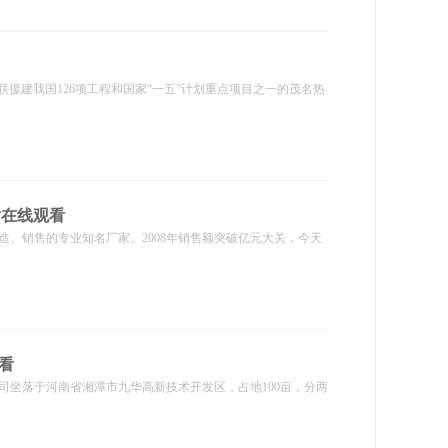
联援建我国126项工程和国家“一五”计划重点项目之一的茂名热
片在线观看
造、销售的专业知名厂家。2008年销售额突破亿元大关，今天
看
司坐落于河南省湘潭市九华高新技术开发区，占地100亩，分两