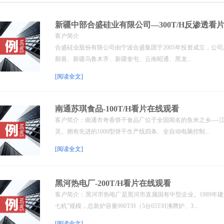
新疆中部合盛硅业有限公司—300T/H反渗透看
客户简介
合盛硅业股份有限公司由宁波合盛集团于2005年投资成立，公
鄯善、新疆乌鲁木齐、新疆奎屯、云南昭通、黑龙...
[阅读全文]
南通苏琪食品-100T/H看片在线观看
客户简介：南通市奇香饼干食品厂位于全国闻名的鱼米之乡---
灵。拥有先进的1000型饼干生产线四条、全自动电脑控制...
[阅读全文]
黑河热电厂-200T/H看片在线观看
客户简介： 黑河市热电厂是黑河市直属国有中型企业。1989年
七机”规模，总装炉容量990T/H（5台65T/H沸腾炉、3...
[阅读全文]