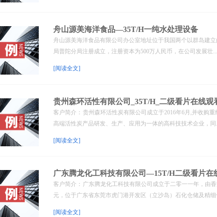
舟山源美海洋食品—35T/H一纯水处理设备
舟山源美海洋食品有限公司办公室地址位于我国两个以群岛建立的地
局普陀分局注册成立，注册资本为500万人民币，在公司发展壮..
[阅读全文]
贵州森环活性有限公司_35T/H_二级看片在线观看
客户简介： 贵州森环活性炭有限公司成立于2016年6月,并收购
高端活性炭产品研发、生产、应用为一体的高科技技术企业，同..
[阅读全文]
广东腾龙化工科技有限公司—15T/H二级看片在
客户简介： 广东腾龙化工科技有限公司成立于二零一一年，由香
元，位于广东省东莞市虎门港开发区（立沙岛）石化仓储及精细化.
[阅读全文]